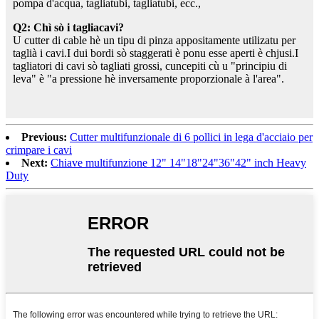
pompa d'acqua, tagliatubi, tagliatubi, ecc.,
Q2: Chì sò i tagliacavi?
U cutter di cable hè un tipu di pinza appositamente utilizatu per
taglià i cavi.I dui bordi sò staggerati è ponu esse aperti è chjusi.I
tagliatori di cavi sò tagliati grossi, cuncepiti cù u "principiu di
leva" è "a pressione hè inversamente proporzionale à l'area".
Previous:
Cutter multifunzionale di 6 pollici in lega d'acciaio per
crimpare i cavi
Next:
Chiave multifunzione 12" 14"18"24"36"42" inch Heavy
Duty