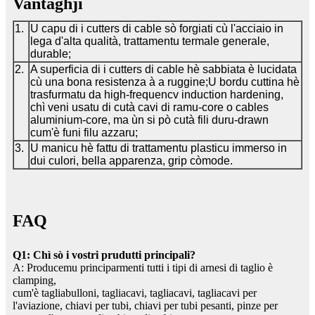
Vantaghji
1.
U capu di i cutters di cable sò forgiati cù l'acciaio in
lega d'alta qualità, trattamentu termale generale,
durable;
2.
A superficia di i cutters di cable hè sabbiata è lucidata
cù una bona resistenza à a ruggine;U bordu cuttina hè
trasfurmatu da high-frequencv induction hardening,
chì veni usatu di cutà cavi di ramu-core o cables
aluminium-core, ma ùn si pò cutà fili duru-drawn
cum'è funi filu azzaru;
3.
U manicu hè fattu di trattamentu plasticu immerso in
dui culori, bella apparenza, grip còmode.
FAQ
Q1: Chì sò i vostri prudutti principali?
A: Producemu principarmenti tutti i tipi di arnesi di taglio è
clamping,
cum'è tagliabulloni, tagliacavi, tagliacavi, tagliacavi per
l'aviazione, chiavi per tubi, chiavi per tubi pesanti, pinze per