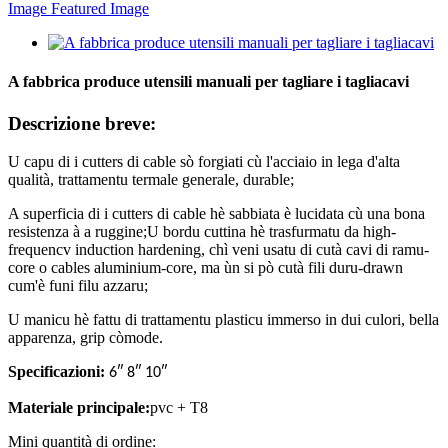
A fabbrica produce utensili manuali per tagliare i tagliacavi
Descrizione breve:
U capu di i cutters di cable sò forgiati cù l'acciaio in lega d'alta
qualità, trattamentu termale generale, durable;
A superficia di i cutters di cable hè sabbiata è lucidata cù una bona
resistenza à a ruggine;U bordu cuttina hè trasfurmatu da high-
frequencv induction hardening, chì veni usatu di cutà cavi di ramu-
core o cables aluminium-core, ma ùn si pò cutà fili duru-drawn
cum'è funi filu azzaru;
U manicu hè fattu di trattamentu plasticu immerso in dui culori, bella
apparenza, grip còmode.
Specificazioni:
6″ 8″ 10″
Materiale principale:
pvc + T8
Mini quantità di ordine: