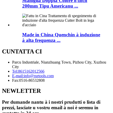
Maniglia Doppia Colore 8-Inch
200mm Tipu Americanu ...
Made in China Quenchin à induzione
à alta frequenza ...
CUNTATTA CI
Parcu Industriale, Nianzhuang Town, Pizhou City, Xuzhou
City
Tel:
8615162012566
E-mail:
info@rurtools.com
Fax:
0516-86532808
NEWLETTER
Per dumande nantu à i nostri prudutti o lista di
prezzi, lasciate u vostru email à noi è seremu in