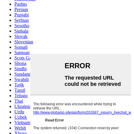
Pashto
Persian
Punjabi
Serbian
Sesotho
Sinhala
Slovak
Slovenian
Somali
Samoan
Scots Gaelic
Shona
Sindhi
Sundanese
Swahili
Tajik
Tamil
Telugu
Thai
Ukrainian
Urdu
Uzbek
Vietnamese
Welsh
Xhosa