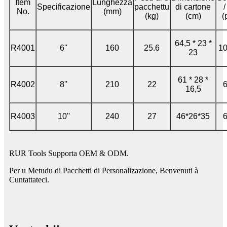
Item
Lunghezza
Specificazione
pacchettu
di cartone
/
No.
(mm)
(kg)
(cm)
(
64,5 * 23 *
R4001
6''
160
25.6
10
23
61 * 28 *
R4002
8''
210
22
6
16,5
R4003
10''
240
27
46*26*35
6
RUR Tools Supporta OEM & ODM.
Per u Metudu di Pacchetti di Personalizazione, Benvenuti à
Cuntattateci.